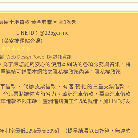
房屋土地貸款 黃金典當 利率1%起
LINE ID：@225gcrmc
號（菜寮捷運站旁邊）
舖
Web Design Power By
誠翊資訊
，為了讓您能夠安心的使用本網站的各項服務與資訊，特
點擊連結可詳閱本網站之隱私權政策內容：
隱私權政策
車借款
，代辦
支票借款
，有客製化的
三重支票借款
，
，
台北票貼
讓你省時省力。
蘆洲汽車借款
，
萬華汽車借款
汽車借款
不限車齡，
蘆洲借錢
有工作5萬就借，加LINE好友
年利率最低12%最高30%］（提早結清以日計算，無違約