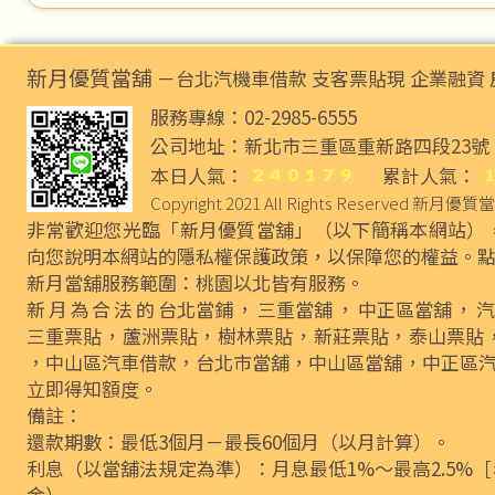
新月優質當舖
－台北汽機車借款 支客票貼現 企業融資 
服務專線：02-2985-6555
公司地址：新北市三重區重新路四段23
本日人氣：
累計人氣：
Copyright 2021 All Rights Reserved
新月優質當
非常歡迎您光臨「新月優質當舖」（以下簡稱本網站）
向您說明本網站的隱私權保護政策，以保障您的權益。
新月當舖服務範圍：桃園以北皆有服務。
新月為合法的
台北當鋪
，
三重當舖
，
中正區當舖
，
汽
三重票貼
，
蘆洲票貼
，
樹林票貼
，
新莊票貼
，
泰山票貼
，
中山區汽車借款
，
台北市當舖
，
中山區當舖
，
中正區
立即得知額度。
備註：
還款期數：最低3個月－最長60個月（以月計算）。
利息（以當舖法規定為準）：月息最低1%～最高2.5%［
金）