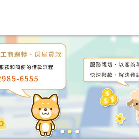
●
●
●