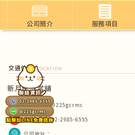
公司簡介
服務項目
汽車機車借款
支票客票貼現
交通位置
LOCATION
企業工商週轉
新月優質當舖
房屋土地借款
LINE ID：@225gcrmc
代償降息專案
服務專線：02-2985-6555
精品典當借款
公司地址：