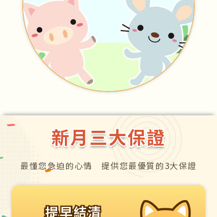
新月三大保證
新月三大保證
最懂您急迫的心情 提供您最優質的3大保證
提早結清
提早結清