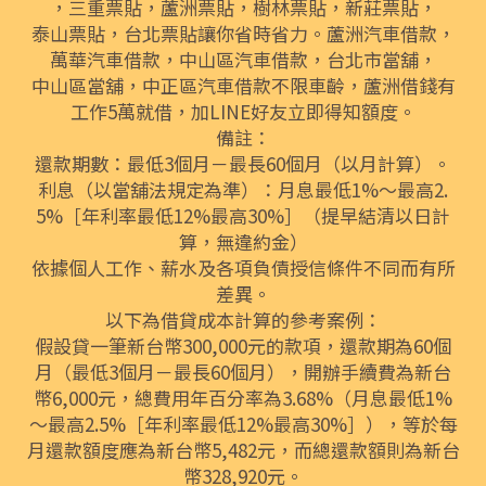
，
三重票貼
，
蘆洲票貼
，
樹林票貼
，
新莊票貼
，
泰山票貼
，
台北票貼
讓你省時省力。
蘆洲汽車借款
，
萬華汽車借款
，
中山區汽車借款
，
台北市當舖
，
中山區當舖
，
中正區汽車借款
不限車齡，
蘆洲借錢
有
工作5萬就借，加LINE好友立即得知額度。
備註：
還款期數：最低3個月－最長60個月（以月計算）。
利息（以當舖法規定為準）：月息最低1%～最高2.
5%［年利率最低12%最高30%］（提早結清以日計
算，無違約金）
依據個人工作、薪水及各項負債授信條件不同而有所
差異。
以下為借貸成本計算的參考案例：
假設貸一筆新台幣300,000元的款項，還款期為60個
月（最低3個月－最長60個月），開辦手續費為新台
幣6,000元，總費用年百分率為3.68%（月息最低1%
～最高2.5%［年利率最低12%最高30%］），等於每
月還款額度應為新台幣5,482元，而總還款額則為新台
幣328,920元。