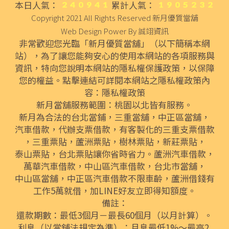
本日人氣：
累計人氣：
Copyright 2021 All Rights Reserved
新月優質當舖
Web Design Power By
誠翊資訊
非常歡迎您光臨「新月優質當舖」（以下簡稱本網
站），為了讓您能夠安心的使用本網站的各項服務與
資訊，特向您說明本網站的隱私權保護政策，以保障
您的權益。點擊連結可詳閱本網站之隱私權政策內
容：
隱私權政策
新月當舖服務範圍：桃園以北皆有服務。
新月為合法的
台北當鋪
，
三重當舖
，
中正區當舖
，
汽車借款
，代辦
支票借款
，有客製化的
三重支票借款
，
三重票貼
，
蘆洲票貼
，
樹林票貼
，
新莊票貼
，
泰山票貼
，
台北票貼
讓你省時省力。
蘆洲汽車借款
，
萬華汽車借款
，
中山區汽車借款
，
台北市當舖
，
中山區當舖
，
中正區汽車借款
不限車齡，
蘆洲借錢
有
工作5萬就借，加LINE好友立即得知額度。
備註：
還款期數：最低3個月－最長60個月（以月計算）。
利息（以當舖法規定為準）：月息最低1%～最高2.