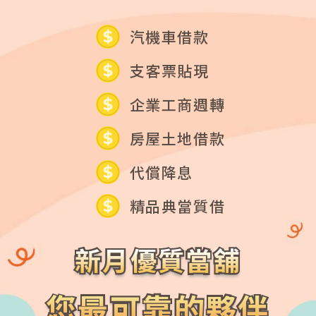
汽機車借款
支客票貼現
企業工商週轉
房屋土地借款
代償降息
精品典當質借
新月優質當舖
新月優質當舖
您最可靠的夥伴
您最可靠的夥伴