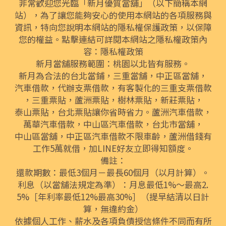
非常歡迎您光臨「新月優質當舖」（以下簡稱本網
站），為了讓您能夠安心的使用本網站的各項服務與
資訊，特向您說明本網站的隱私權保護政策，以保障
您的權益。點擊連結可詳閱本網站之隱私權政策內
容：
隱私權政策
新月當舖服務範圍：桃園以北皆有服務。
新月為合法的
台北當鋪
，
三重當舖
，
中正區當舖
，
汽車借款
，代辦
支票借款
，有客製化的
三重支票借款
，
三重票貼
，
蘆洲票貼
，
樹林票貼
，
新莊票貼
，
泰山票貼
，
台北票貼
讓你省時省力。
蘆洲汽車借款
，
萬華汽車借款
，
中山區汽車借款
，
台北市當舖
，
中山區當舖
，
中正區汽車借款
不限車齡，
蘆洲借錢
有
工作5萬就借，加LINE好友立即得知額度。
備註：
還款期數：最低3個月－最長60個月（以月計算）。
利息（以當舖法規定為準）：月息最低1%～最高2.
5%［年利率最低12%最高30%］（提早結清以日計
算，無違約金）
依據個人工作、薪水及各項負債授信條件不同而有所